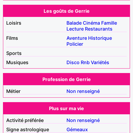
Les goûts de Gerrie
Loisirs
Balade
Cinéma
Famille
Lecture
Restaurants
Films
Aventure
Historique
Policier
Sports
Musiques
Disco
Rnb
Variétés
Profession de Gerrie
Métier
Non renseigné
Plus sur ma vie
Activité préférée
Non renseigné
Signe astrologique
Gémeaux