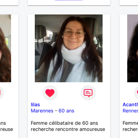
responsable, ambitieux,
entreprenant, fort de caractère
et avec le sens de l'humour. Il
saura me chouchouter et me
mettre en valeur, me donner son
amour et attention. Merci de
m'avoir lu et à bientôt...
lilas
Acant
Marennes
-
60 ans
Renne
ans
Femme célibataire de 60 ans
Femme 
ureuse
recherche rencontre amoureuse
recher