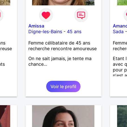
Amissa
Amand
Digne-les-Bains
-
45 ans
Sada
ans
Femme célibataire de 45 ans
Femme 
ureuse
recherche rencontre amoureuse
recher
On ne sait jamais, je tente ma
Etant 
nts
chance...
avec q
pour p
n'est 
 et
de con
Voir le profil
habite
entier.
répond
la per
ce que
reste o
vous ?