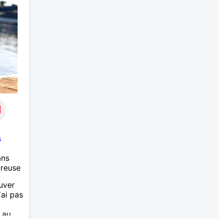
s
ans
ureuse
ouver
'ai pas
 au