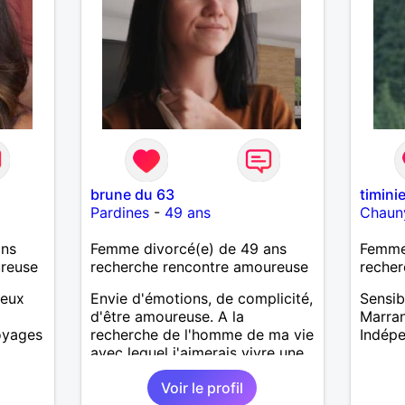
brune du 63
timini
Pardines
-
49 ans
Chaun
ans
Femme divorcé(e) de 49 ans
Femme
ureuse
recherche rencontre amoureuse
recher
ieux
Envie d'émotions, de complicité,
Sensib
d'être amoureuse. A la
Marran
voyages
recherche de l'homme de ma vie
Indép
avec lequel j'aimerais vivre une
vraie histoire et partager le
Voir le profil
quotidien. Il devra être sincère,