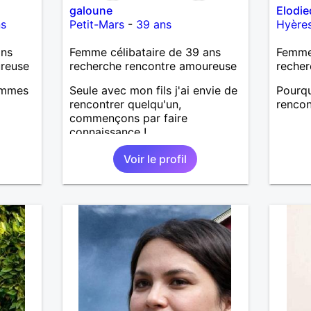
galoune
Elodi
ns
Petit-Mars
-
39 ans
Hyère
ans
Femme célibataire de 39 ans
Femme 
ureuse
recherche rencontre amoureuse
recher
hommes
Seule avec mon fils j'ai envie de
Pourq
rencontrer quelqu'un,
rencon
commençons par faire
connaissance !
Voir le profil