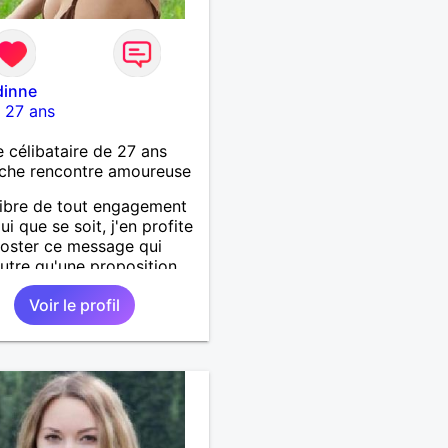
inne
-
27 ans
célibataire de 27 ans
che rencontre amoureuse
libre de tout engagement
ui que se soit, j'en profite
oster ce message qui
autre qu'une proposition
tact avec qui voudra qui
Voir le profil
 Sada ou Mayotte en
.. Peut être ne pourrai-je
re à tout le monde, mais
che est lancée et qui sait
 cela pourrait donner. Je
ptimiste sur l'avenir et