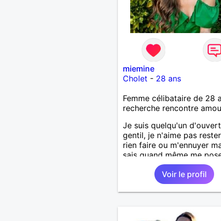
miemine
Cholet
-
28 ans
Femme célibataire de 28 
recherche rencontre amo
Je suis quelqu'un d'ouvert
gentil, je n'aime pas reste
rien faire ou m'ennuyer ma
sais quand même me pos
quand il le faut. Ouverte 
Voir le profil
belle rencontre sur Cholet
environs si tel en est le ca