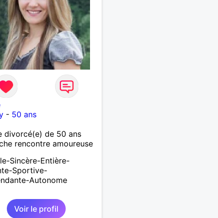
e
y
-
50 ans
 divorcé(e) de 50 ans
che rencontre amoureuse
le-Sincère-Entière-
te-Sportive-
endante-Autonome
Voir le profil