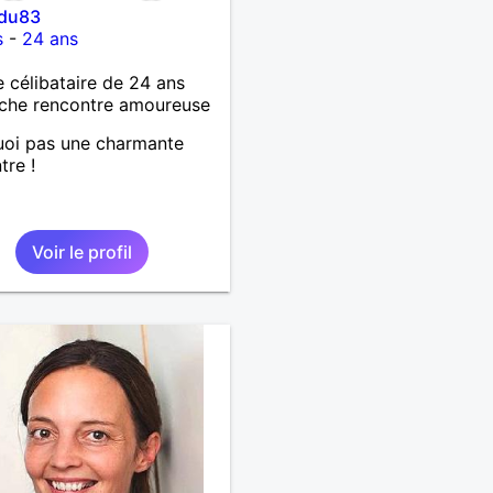
edu83
s
-
24 ans
célibataire de 24 ans
che rencontre amoureuse
uoi pas une charmante
tre !
Voir le profil