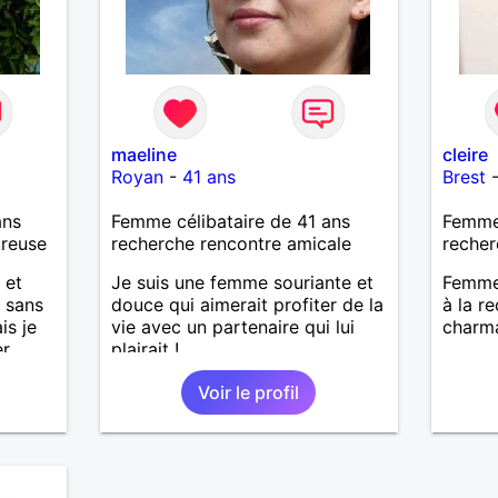
maeline
cleire
Royan
-
41 ans
Brest
ans
Femme célibataire de 41 ans
Femme
ureuse
recherche rencontre amicale
recher
 et
Je suis une femme souriante et
Femme 
r sans
douce qui aimerait profiter de la
à la r
is je
vie avec un partenaire qui lui
charma
er
plairait !
à une
Voir le profil
 ou les
s..