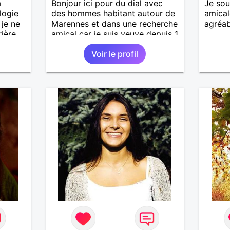
a
Bonjour ici pour du dial avec
Je sou
logie
des hommes habitant autour de
amica
 je ne
Marennes et dans une recherche
agréab
ière,
amical car je suis veuve depuis 1
an. Je ne répondrai pas aux
Voir le profil
autres, bonne chance à tous.