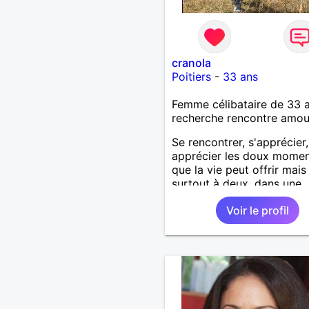
cranola
Poitiers
-
33 ans
Femme célibataire de 33 
recherche rencontre amo
Se rencontrer, s'apprécier,
apprécier les doux mome
que la vie peut offrir mais
surtout à deux, dans une
relation sans prise de tête
Voir le profil
voir plus si complicité.