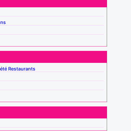
ins
été
Restaurants