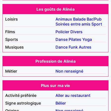
Les goûts de Alinéa
Loisirs
Animaux
Balade
Bar/Pub
Soirées entre amis
Sport
Films
Policier
Divers
Sports
Danse
Pilates
Yoga
Musiques
Dance
Funk
Autres
Profession de Alinéa
Métier
Non renseigné
Plus sur ma vie
Activité préférée
Aller au restaurant
Signe astrologique
Bélier
Origine
Non renseigné