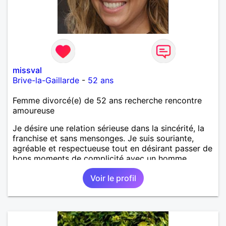
missval
Brive-la-Gaillarde
-
52 ans
Femme divorcé(e) de 52 ans recherche rencontre
amoureuse
Je désire une relation sérieuse dans la sincérité, la
franchise et sans mensonges. Je suis souriante,
agréable et respectueuse tout en désirant passer de
bons moments de complicité avec un homme
voulant aller dans la même direction que moi.
Voir le profil