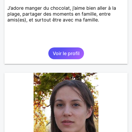
J’adore manger du chocolat, j’aime bien aller à la
plage, partager des moments en famille, entre
amis(es), et surtout être avec ma famille.
Voir le profil