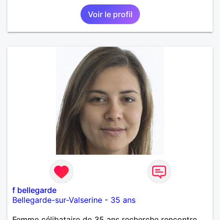
en est le cas..
Voir le profil
f bellegarde
Bellegarde-sur-Valserine
-
35 ans
Femme célibataire de 35 ans recherche rencontre