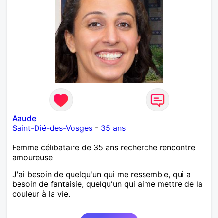
Aaude
Saint-Dié-des-Vosges
-
35 ans
Femme célibataire de 35 ans recherche rencontre
amoureuse
J'ai besoin de quelqu'un qui me ressemble, qui a
besoin de fantaisie, quelqu'un qui aime mettre de la
couleur à la vie.