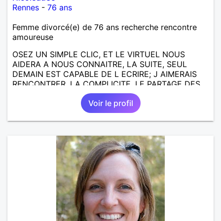
Rennes
-
76 ans
Femme divorcé(e) de 76 ans recherche rencontre
amoureuse
OSEZ UN SIMPLE CLIC, ET LE VIRTUEL NOUS
AIDERA A NOUS CONNAITRE, LA SUITE, SEUL
DEMAIN EST CAPABLE DE L ECRIRE; J AIMERAIS
RENCONTRER, LA COMPLICITE, LE PARTAGE DES
BELLES CHOSES DE LA VIE : BALADES, VOYAGES
Voir le profil
EN FRANCE OU AILLEURS. ETRE A L ECOUTE DE L
AUTRE, ET LA VIE SERA PLUS BELLE
ENCORE.....................