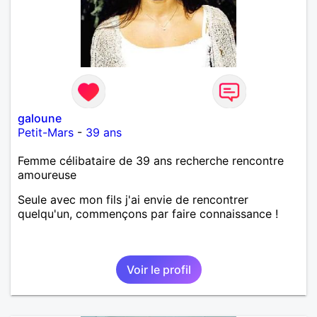
galoune
Petit-Mars
-
39 ans
Femme célibataire de 39 ans recherche rencontre
amoureuse
Seule avec mon fils j'ai envie de rencontrer
quelqu'un, commençons par faire connaissance !
Voir le profil