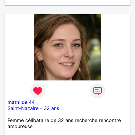
mathilde 44
Saint-Nazaire
-
32 ans
Femme célibataire de 32 ans recherche rencontre
amoureuse