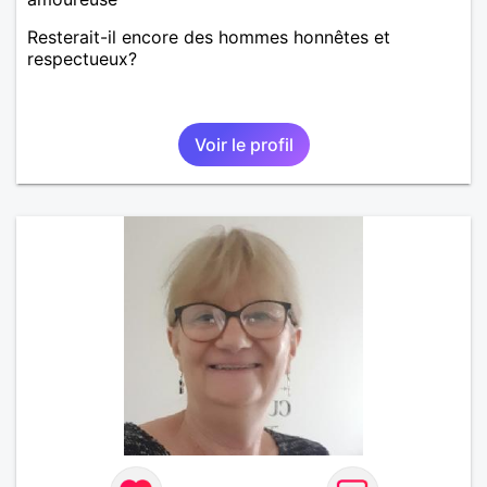
Resterait-il encore des hommes honnêtes et
respectueux?
Voir le profil