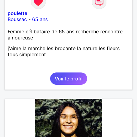
poulette
Boussac
-
65 ans
Femme célibataire de 65 ans recherche rencontre
amoureuse
j'aime la marche les brocante la nature les fleurs
tous simplement
Voir le profil