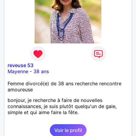
reveuse 53
Mayenne
-
38 ans
Femme divorcé(e) de 38 ans recherche rencontre
amoureuse
bonjour, je recherche à faire de nouvelles
connaissances, je suis plutôt quelqu'un de gaie,
simple et qui aime faire la fête.
Voir le profil