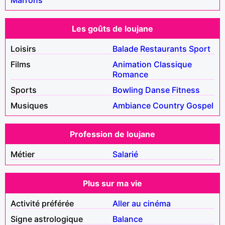
Les goûts de loujane
Loisirs
Balade
Restaurants
Sport
Films
Animation
Classique
Romance
Sports
Bowling
Danse
Fitness
Musiques
Ambiance
Country
Gospel
Profession de loujane
Métier
Salarié
Plus sur ma vie
Activité préférée
Aller au cinéma
Signe astrologique
Balance