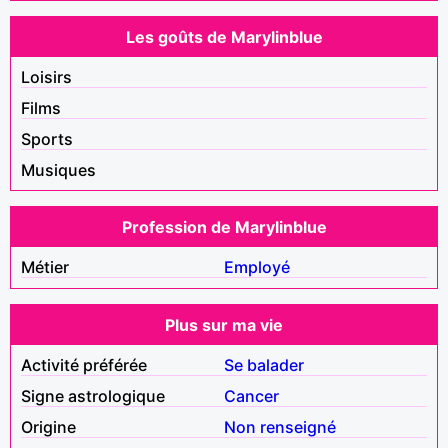
Les goûts de Marylinblue
Loisirs
Films
Sports
Musiques
Profession de Marylinblue
Métier
Employé
Plus sur ma vie
Activité préférée
Se balader
Signe astrologique
Cancer
Origine
Non renseigné