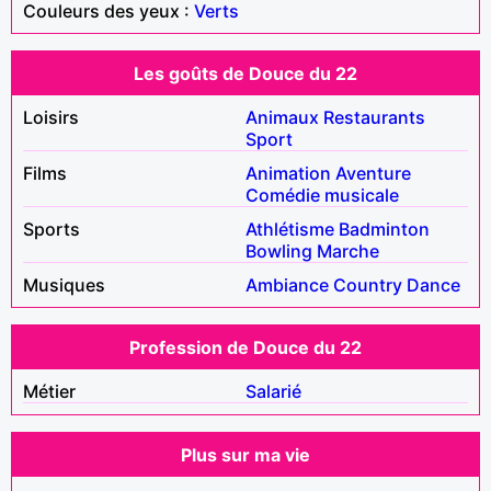
Couleurs des yeux :
Verts
Les goûts de Douce du 22
Loisirs
Animaux
Restaurants
Sport
Films
Animation
Aventure
Comédie musicale
Sports
Athlétisme
Badminton
Bowling
Marche
Musiques
Ambiance
Country
Dance
Profession de Douce du 22
Métier
Salarié
Plus sur ma vie