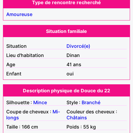
Type de rencontre recherché
Amoureuse
Situation familiale
Situation
Divorcé(e)
Lieu d'habitation
Dinan
Age
41 ans
Enfant
oui
Description physique de Douce du 22
Silhouette :
Mince
Style :
Branché
Coupe de cheveux :
Mi-
Couleur des cheveux :
longs
Châtains
Taille : 166 cm
Poids : 55 kg