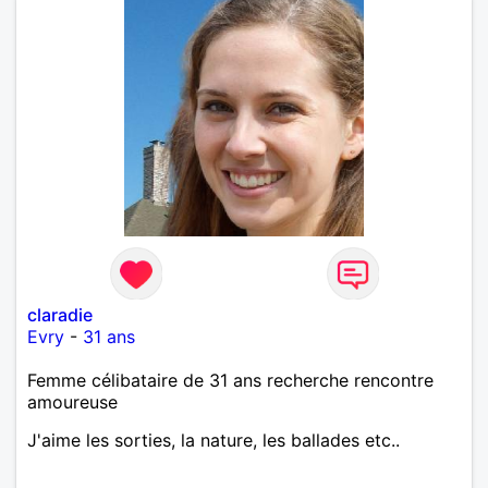
claradie
Evry
-
31 ans
Femme célibataire de 31 ans recherche rencontre
amoureuse
J'aime les sorties, la nature, les ballades etc..