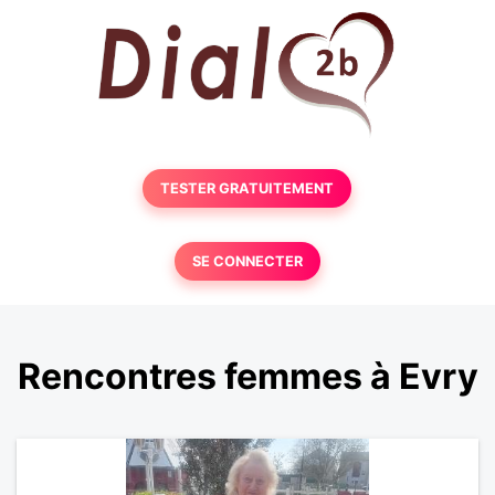
TESTER GRATUITEMENT
SE CONNECTER
Rencontres femmes à Evry