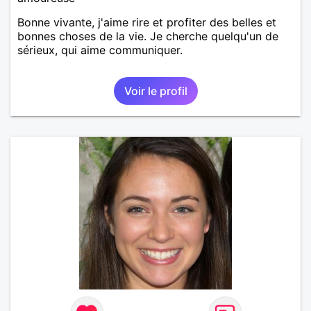
Bonne vivante, j'aime rire et profiter des belles et
bonnes choses de la vie. Je cherche quelqu'un de
sérieux, qui aime communiquer.
Voir le profil